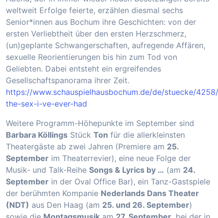
weltweit Erfolge feierte, erzählen diesmal sechs
Senior*innen aus Bochum ihre Geschichten: von der
ersten Verliebtheit über den ersten Herzschmerz,
(un)geplante Schwangerschaften, aufregende Affären,
sexuelle Reorientierungen bis hin zum Tod von
Geliebten. Dabei entsteht ein ergreifendes
Gesellschaftspanorama ihrer Zeit.
https://www.schauspielhausbochum.de/de/stuecke/4258/
the-sex-i-ve-ever-had
Weitere Programm-Höhepunkte im September sind
Barbara Köllings
Stück
Ton
für die allerkleinsten
Theatergäste ab zwei Jahren (Premiere am
25.
September
im Theaterrevier), eine neue Folge der
Musik- und Talk-Reihe
Songs & Lyrics by …
(am
24.
September
in der Oval Office Bar), ein Tanz-Gastspiele
der berühmten Kompanie
Nederlands Dans Theater
(NDT)
aus Den Haag (am
25. und 26. September
)
sowie die
Montagsmusik
am
27. September
, bei der in