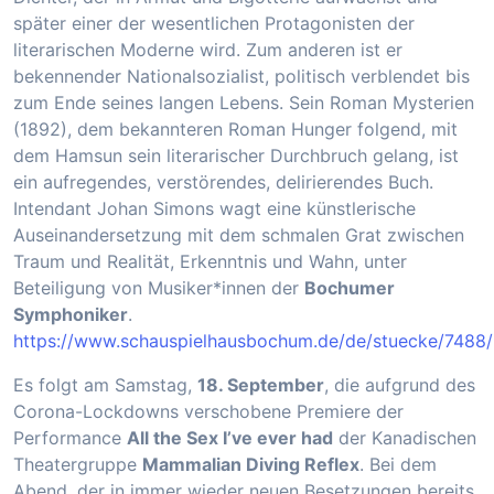
später einer der wesentlichen Protagonisten der
literarischen Moderne wird. Zum anderen ist er
bekennender Nationalsozialist, politisch verblendet bis
zum Ende seines langen Lebens. Sein Roman Mysterien
(1892), dem bekannteren Roman Hunger folgend, mit
dem Hamsun sein literarischer Durchbruch gelang, ist
ein aufregendes, verstörendes, delirierendes Buch.
Intendant Johan Simons wagt eine künstlerische
Auseinandersetzung mit dem schmalen Grat zwischen
Traum und Realität, Erkenntnis und Wahn, unter
Beteiligung von Musiker*innen der
Bochumer
Symphoniker
.
https://www.schauspielhausbochum.de/de/stuecke/7488/
Es folgt am Samstag,
18. September
, die aufgrund des
Corona-Lockdowns verschobene Premiere der
Performance
All the Sex I’ve ever had
der Kanadischen
Theatergruppe
Mammalian Diving Reflex
. Bei dem
Abend, der in immer wieder neuen Besetzungen bereits