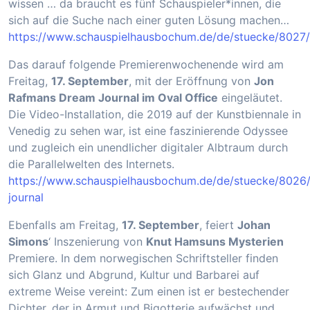
wissen … da braucht es fünf Schauspieler*innen, die
sich auf die Suche nach einer guten Lösung machen…
https://www.schauspielhausbochum.de/de/stuecke/8027/
Das darauf folgende Premierenwochenende wird am
Freitag,
17. September
, mit der Eröffnung von
Jon
Rafmans Dream Journal im Oval Office
eingeläutet.
Die Video-Installation, die 2019 auf der Kunstbiennale in
Venedig zu sehen war, ist eine faszinierende Odyssee
und zugleich ein unendlicher digitaler Albtraum durch
die Parallelwelten des Internets.
https://www.schauspielhausbochum.de/de/stuecke/8026
journal
Ebenfalls am Freitag,
17. September
, feiert
Johan
Simons
‘ Inszenierung von
Knut Hamsuns Mysterien
Premiere. In dem norwegischen Schriftsteller finden
sich Glanz und Abgrund, Kultur und Barbarei auf
extreme Weise vereint: Zum einen ist er bestechender
Dichter, der in Armut und Bigotterie aufwächst und