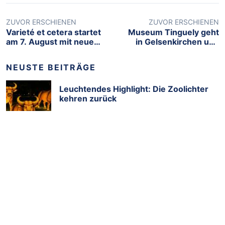
ZUVOR ERSCHIENEN
ZUVOR ERSCHIENEN
Varieté et cetera startet
Museum Tinguely geht
am 7. August mit neuem
in Gelsenkirchen und
Programm
Duisburg vor Anker
NEUSTE BEITRÄGE
Leuchtendes Highlight: Die Zoolichter
kehren zurück
7.August
Tag der Trinkhallen 2026: 33
Programmbuden und viele
Mitmachbuden feiern die Budenkultur
6.August
im Ruhrgebiet
Open-Air „Quer durch die 90er Jahre
mit dem Rock Orchester Ruhrgebeat“
5.August