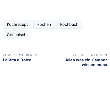
Kochrezept
kochen
Kochbuch
Griechisch
ZUVOR ERSCHIENEN
ZUVOR ERSCHIENEN
La Vita è Dolce
Alles was ein Camper
wissen muss
NEUSTE BEITRÄGE
Leuchtendes Highlight: Die Zoolichter
kehren zurück
7.August