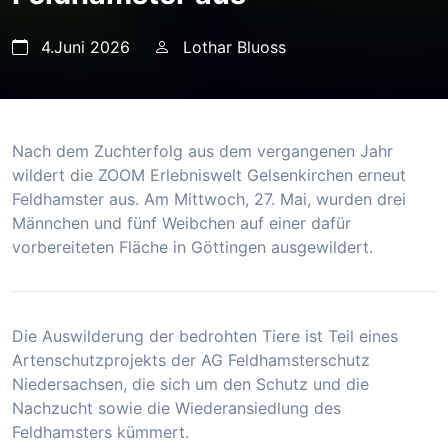
4.Juni 2026
Lothar Bluoss
Nach dem Zuchterfolg aus dem vergangenen Jahr
wildert die ZOOM Erlebniswelt Gelsenkirchen erneut
Feldhamster aus. Am Mittwoch, 27. Mai, wurden drei
Männchen und fünf Weibchen auf einer dafür
vorbereiteten Fläche in Göttingen ausgewildert.
Die Auswilderung der bedrohten Tiere ist Teil eines
Artenschutzprojekts der AG Feldhamsterschutz
Niedersachsen, die sich um den Schutz und die
Nachzucht sowie die Wiederansiedlung des
Feldhamsters kümmert.