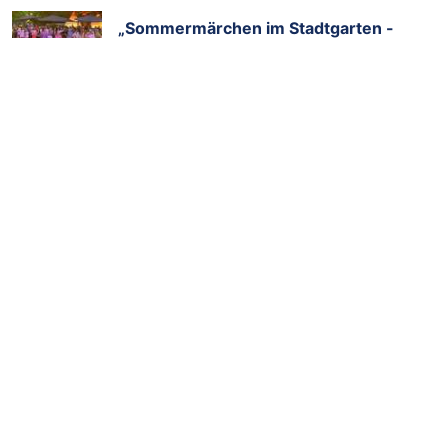
„Sommermärchen im Stadtgarten -
Food, Wine & Music" begeisterte
Tausende Besucher
5.August
Fossa-Kater „Zaza“ im Zoo Duisburg
eingezogen
2.August
TAGS
ZOOM-Erlebniswelt
Gelsenkirchen
Zoo
auswildern
Artenschutzprojekt
Artenschutz
Feldhamster