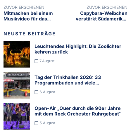
ZUVOR ERSCHIENEN
ZUVOR ERSCHIENEN
Mitmachen bei einem
Capybara-Weibchen
Musikvideo für das
verstärkt Südamerika-
Schauspiel Essen
Anlage im Zoo Duisburg
NEUSTE BEITRÄGE
Leuchtendes Highlight: Die Zoolichter
kehren zurück
7.August
Tag der Trinkhallen 2026: 33
Programmbuden und viele
Mitmachbuden feiern die Budenkultur
6.August
im Ruhrgebiet
Open-Air „Quer durch die 90er Jahre
mit dem Rock Orchester Ruhrgebeat“
5.August